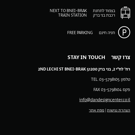
ב-
ב-
ב-
ב-
ב-
בצמוד לתחנת
NEXT TO BNEI-BRAK
Facebook
Instagram
Pinteres
You
רכבת בני ברק
TRAIN STATION
p
play
m
חניה חינם
FREE PARKING
צרו קשר STAY IN TOUCH
רח’ לח”י 2, בני ברק 51200 2ND LECHI ST BNEI-BRAK
טלפון: 03-5798105 .TEL
פקס: 03-5798104 FAX
info@dandesigncenter.co.il
הצהרת נגישות
|
מפת אתר