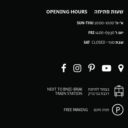
שעות פתיחה OPENING HOURS
א׳-ה׳
20:00-10:00
SUN-THU
יום ו׳
14:00-09:30
FRI
שבת
סגור-
CLOSED
SAT
ו
עקבו
עקבו
עקבו
עקבו
ו
רינו
אחרינו
אחרינו
אחרינו
ב-
ב-
ב-
ב-
ב-
בצמוד לתחנת
NEXT TO BNEI-BRAK
Facebook
Instagram
Pinteres
You
רכבת בני ברק
TRAIN STATION
p
play
m
חניה חינם
FREE PARKING