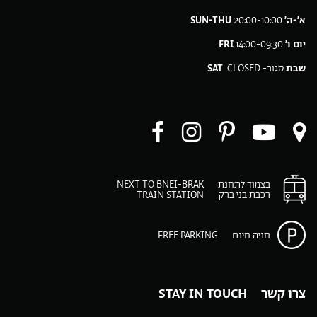
א׳-ה׳
20:00-10:00
SUN-THU
יום ו׳
14:00-09:30
FRI
שבת
סגור-
CLOSED
SAT
ו
עקבו
עקבו
עקבו
עקבו
ו
רינו
אחרינו
אחרינו
אחרינו
ב-
ב-
ב-
ב-
ב-
בצמוד לתחנת
NEXT TO BNEI-BRAK
Facebook
Instagram
Pinteres
You
רכבת בני ברק
TRAIN STATION
p
play
m
חניה חינם
FREE PARKING
צרו קשר STAY IN TOUCH