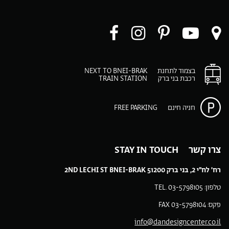
ו
עקבו
עקבו
עקבו
עקבו
ו
רינו
אחרינו
אחרינו
אחרינו
ב-
ב-
ב-
ב-
ב-
בצמוד לתחנת
NEXT TO BNEI-BRAK
Facebook
Instagram
Pinteres
You
רכבת בני ברק
TRAIN STATION
p
play
m
חניה חינם
FREE PARKING
צרו קשר STAY IN TOUCH
רח’ לח”י 2, בני ברק 51200 2ND LECHI ST BNEI-BRAK
טלפון: 03-5798105 .TEL
פקס: 03-5798104 FAX
info@dandesigncenter.co.il