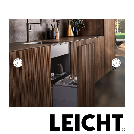
השקופית
השקופית
הוספה
שתף
שתף
הקודמת
הבאה
למועדפים
בפייסבוק
בפינטרסט