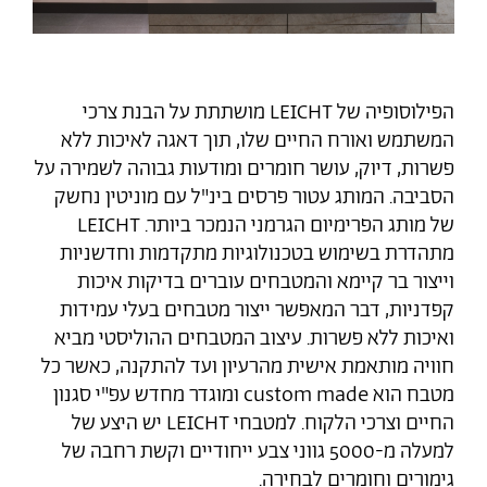
הפילוסופיה של LEICHT מושתתת על הבנת צרכי
המשתמש ואורח החיים שלו, תוך דאגה לאיכות ללא
פשרות, דיוק, עושר חומרים ומודעות גבוהה לשמירה על
הסביבה. המותג עטור פרסים בינ"ל עם מוניטין נחשק
של מותג הפרימיום הגרמני הנמכר ביותר. LEICHT
מתהדרת בשימוש בטכנולוגיות מתקדמות וחדשניות
וייצור בר קיימא והמטבחים עוברים בדיקות איכות
קפדניות, דבר המאפשר ייצור מטבחים בעלי עמידות
ואיכות ללא פשרות. עיצוב המטבחים ההוליסטי מביא
חוויה מותאמת אישית מהרעיון ועד להתקנה, כאשר כל
מטבח הוא custom made ומוגדר מחדש עפ"י סגנון
החיים וצרכי הלקוח. למטבחי LEICHT יש היצע של
למעלה מ-5000 גווני צבע ייחודיים וקשת רחבה של
גימורים וחומרים לבחירה.