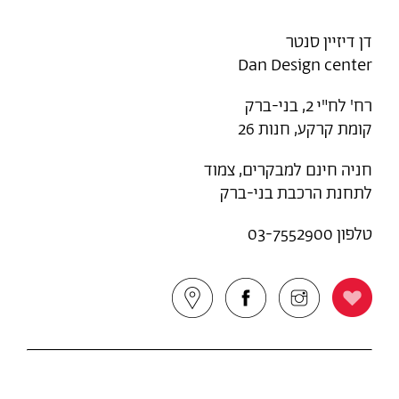
דן דיזיין סנטר
Dan Design center
רח' לח"י 2, בני-ברק
קומת קרקע, חנות 26
חניה חינם למבקרים, צמוד
לתחנת הרכבת בני-ברק
טלפון 03-7552900
עקוב
עקוב
צפה
Add
אחרינו
אחרינו
במפה
to
באינסטגרם
בפייסבוק
Favorites