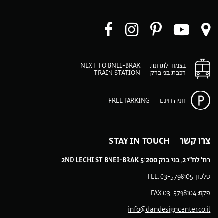
ו
עקבו
עקבו
עקבו
עקבו
ו
רינו
אחרינו
אחרינו
אחרינו
ב-
ב-
ב-
ב-
ב-
בצמוד לתחנת
NEXT TO BNEI-BRAK
Facebook
Instagram
Pinteres
You
רכבת בני ברק
TRAIN STATION
p
play
m
חניה חינם
FREE PARKING
צרו קשר STAY IN TOUCH
רח’ לח”י 2, בני ברק 51200 2ND LECHI ST BNEI-BRAK
טלפון: 03-5798105 .TEL
פקס: 03-5798104 FAX
info@dandesigncenter.co.il