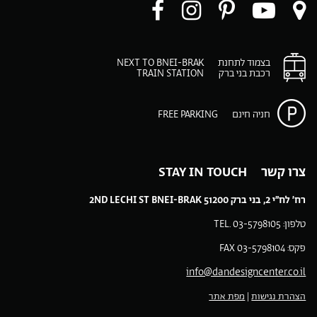
ו
עקבו
עקבו
עקבו
עקבו
ו
רינו
אחרינו
אחרינו
אחרינו
ב-
ב-
ב-
ב-
ב-
בצמוד לתחנת
NEXT TO BNEI-BRAK
Facebook
Instagram
Pinteres
You
רכבת בני ברק
TRAIN STATION
p
play
m
חניה חינם
FREE PARKING
צרו קשר STAY IN TOUCH
רח’ לח”י 2, בני ברק 51200 2ND LECHI ST BNEI-BRAK
טלפון: 03-5798105 .TEL
פקס: 03-5798104 FAX
info@dandesigncenter.co.il
הצהרת נגישות
|
מפת אתר